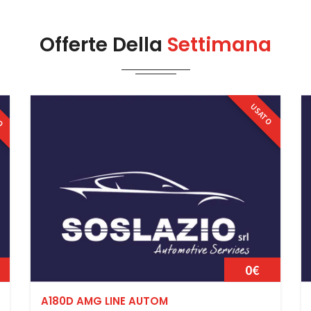
Offerte Della
Settimana
RO
USATO
0€
A180D AMG LINE AUTOM