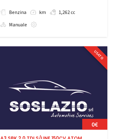
Benzina
km
1,262 cc
Manuale
USATO
0€
A3 SBK 2.0 TDI S/LINE 150CV ATOM.