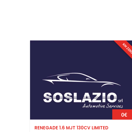
KM ZE
0€
RENEGADE 1.6 MJT 130CV LIMITED