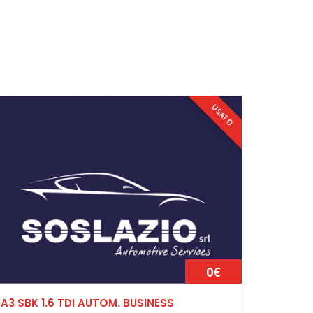
USATO
0€
A3 SBK 1.6 TDI AUTOM. BUSINESS