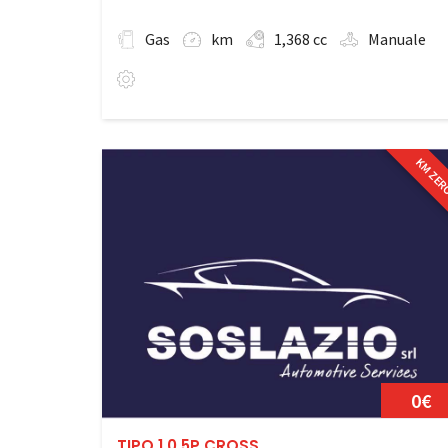
Gas
km
1,368 cc
Manuale
KM ZE
0€
TIPO 1.0 5P CROSS