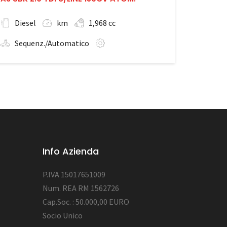
Diesel
km
1,968 cc
Sequenz./Automatico
Info Azienda
P.IVA 15017651009
Num. REA RM 1562726
Cap.Soc. : 50.000,00 EURO
Socio Unico