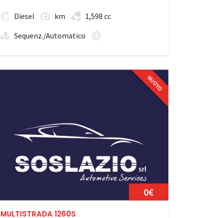
Diesel
km
1,598 cc
Sequenz./Automatico
NUOVO
0€
MULTISTRADA 1260S