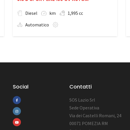
Diesel
km
1,995 cc
Automatico
Social
Contatti
SOS Lazio Srl
Sede Operativa
Via dei Castelli Romani, 24
00071 POMEZIA RM