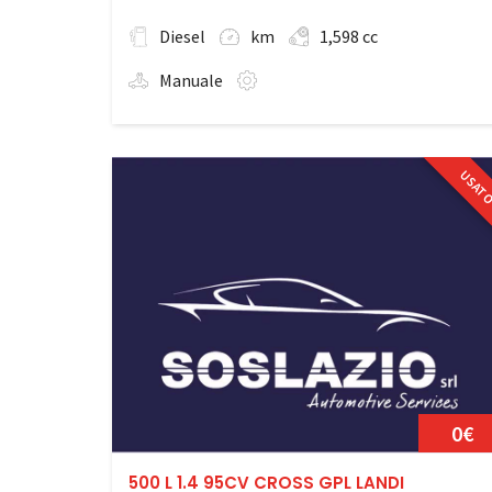
Diesel
km
1,598 cc
Manuale
USAT
0€
500 L 1.4 95CV CROSS GPL LANDI