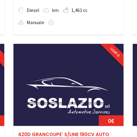
Diesel
km
1,461 cc
Manuale
O
USATO
0€
420D GRANCOUPE' S/LINE 190CV AUTO