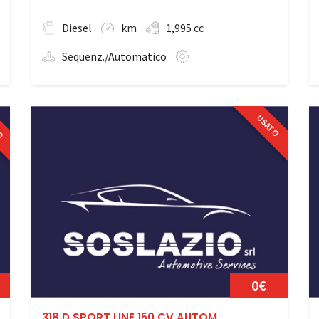
Diesel
km
1,995 cc
Sequenz./Automatico
RO
USATO
0€
318 D SPORT LINE 150 CV AUTOM