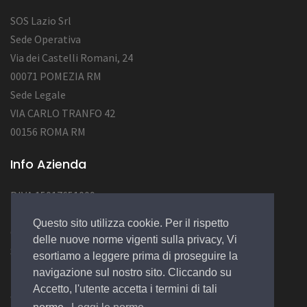
SOS Lazio Srl
Sede Operativa
Via dei Castelli Romani, 24
00071 POMEZIA RM
Sede Legale
VIA CARLO TRANFO 42
00156 ROMA RM
Info Azienda
P.IVA 15017651009
Num. REA RM 1562726
Questo sito utilizza cookie. Per il rispetto
Cap.Soc. : 50.000,00 EURO
delle nuove norme vigenti sulla privacy, Vi
Socio Unico
esortiamo a leggere prima di proseguire la
navigazione sul nostro sito. Cliccando su
Accetto, l'utente accetta i termini di tali
© 2022 Design by
EGSoft