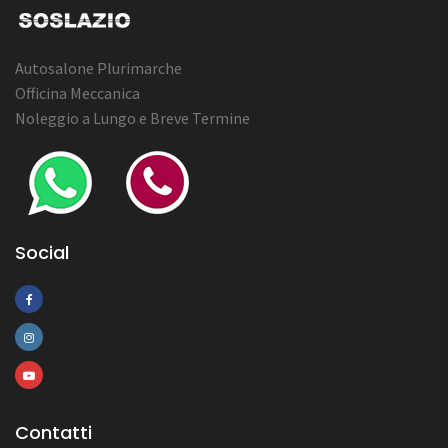
Autosalone Plurimarche
Officina Meccanica
Noleggio a Lungo e Breve Termine
Social
Contatti