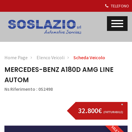
TELEFONO
Home Page
Elenco Veicoli
Scheda Veicolo
MERCEDES-BENZ A180D AMG LINE
AUTOM
Ns Riferimento : 0S2498
32.800€
(FATTURABILE)