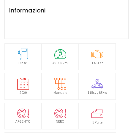
Informazioni
Diesel
49 990 km
1 461 cc
2020
Manuale
115cv / 85Kw
ARGENTO
NERO
5 Porte