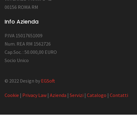
00156 ROMA RM
Info Azienda
P.IVA 15017651009
Num. REA RM 1562726
Cap.Soc. : 50.000,00 EURO
Socio Unico
© 2022 Design by
EGSoft
Cookie
|
Privacy Law
|
Azienda
|
Servizi
|
Catalogo
|
Contatti