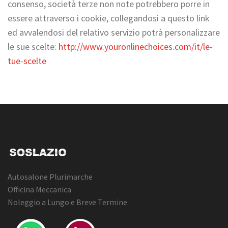
consenso, società terze non note potrebbero porre in
essere attraverso i cookie, collegandosi a questo link
ed avvalendosi del relativo servizio potrà personalizzare
le sue scelte:
http://www.youronlinechoices.com/it/le-
tue-scelte
Autosalone Plurimarche
Officina Meccanica
Noleggio a Lungo e Breve Termine