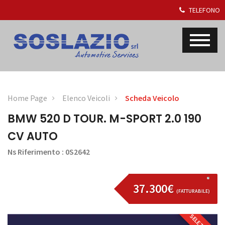
TELEFONO
Home Page
Elenco Veicoli
Scheda Veicolo
BMW 520 D TOUR. M-SPORT 2.0 190
CV AUTO
Ns Riferimento : 0S2642
37.300€
(FATTURABILE)