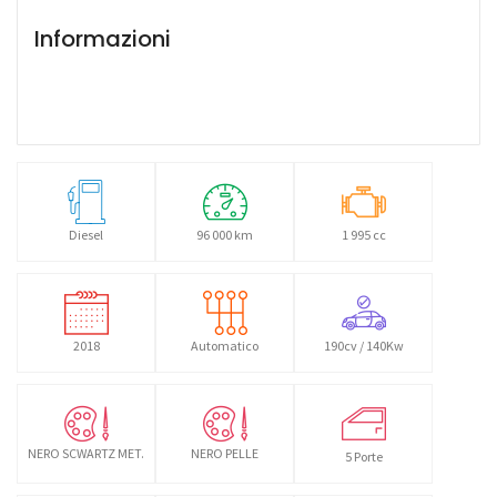
Informazioni
Diesel
96 000 km
1 995 cc
2018
Automatico
190cv / 140Kw
NERO SCWARTZ MET.
NERO PELLE
5 Porte