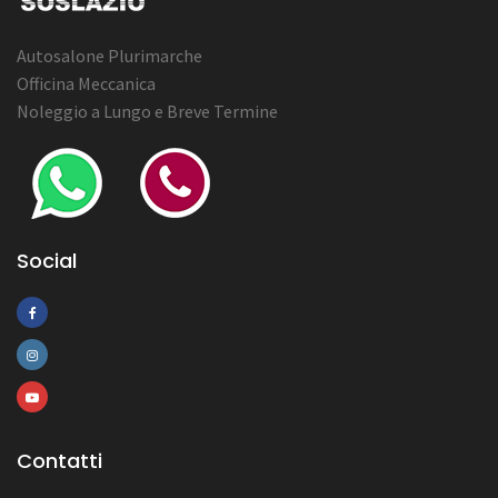
Autosalone Plurimarche
Officina Meccanica
Noleggio a Lungo e Breve Termine
Social
Contatti