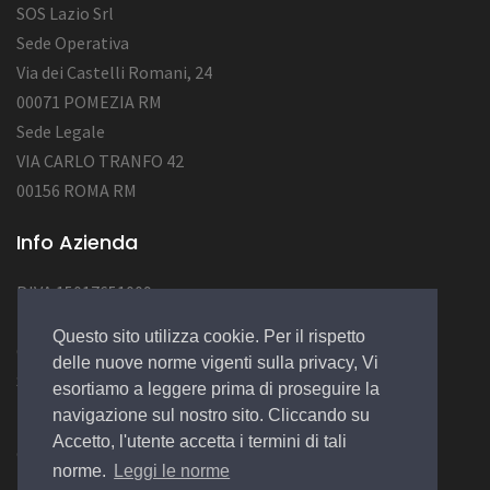
SOS Lazio Srl
Sede Operativa
Via dei Castelli Romani, 24
00071 POMEZIA RM
Sede Legale
VIA CARLO TRANFO 42
00156 ROMA RM
Info Azienda
P.IVA 15017651009
Num. REA RM 1562726
Questo sito utilizza cookie. Per il rispetto
Cap.Soc. : 50.000,00 EURO
delle nuove norme vigenti sulla privacy, Vi
Socio Unico
esortiamo a leggere prima di proseguire la
navigazione sul nostro sito. Cliccando su
Accetto, l'utente accetta i termini di tali
© 2022 Design by
EGSoft
norme.
Leggi le norme