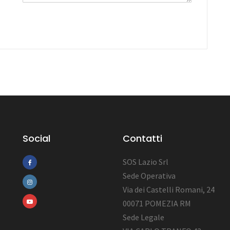
Social
Contatti
SOS Lazio Srl
Sede Operativa
Via dei Castelli Romani, 24
00071 POMEZIA RM
Sede Legale