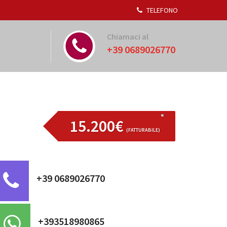
TELEFONO
Chiamaci al
+39 0689026770
15.200€
(FATTURABILE)
+39 0689026770
+393518980865