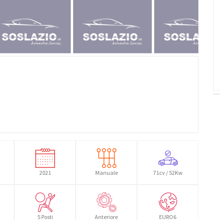
2021
Manuale
71cv / 52Kw
5 Posti
Anteriore
EURO6