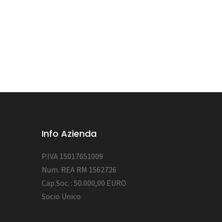
Info Azienda
P.IVA 15017651009
Num. REA RM 1562726
Cap.Soc. : 50.000,00 EURO
Socio Unico