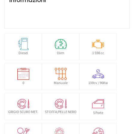
Diesel
0 km
1 598 cc
0
Manuale
130cv / 96Kw
GRIGIO SCURO MET.
STOFFA/PELLE NERO
5 Porte