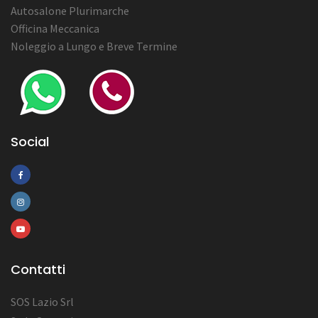
Autosalone Plurimarche
Officina Meccanica
Noleggio a Lungo e Breve Termine
Social
Contatti
SOS Lazio Srl