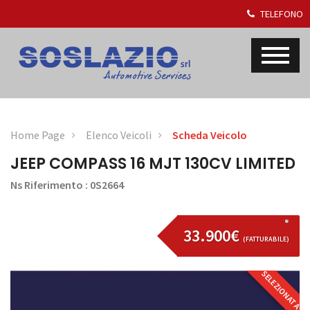
TELEFONO
Home Page
Elenco Veicoli
Scheda Veicolo
JEEP COMPASS 16 MJT 130CV LIMITED
Ns Riferimento : 0S2664
33.900€
(FATTURABILE)
SELEZIONATA