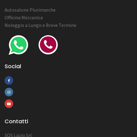
Autosalone Plurimarche
Officina Meccanica
Noleggio a Lungo e Breve Termine
Social
Contatti
SOS Lazio Srl