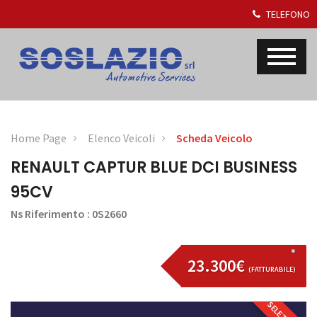
TELEFONO
Home Page
Elenco Veicoli
Scheda Veicolo
RENAULT CAPTUR BLUE DCI BUSINESS
95CV
Ns Riferimento : 0S2660
23.300€
(FATTURABILE)