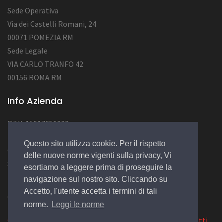
Sede Operativa
Via dei Castelli Romani, 24
00071 POMEZIA RM
Sede Legale
VIA CARLO TRANFO 42
00156 ROMA RM
Info Azienda
P.IVA 15017651009
Num. REA RM 1562726
Questo sito utilizza cookie. Per il rispetto
Cap.Soc. : 50.000,00 EURO
delle nuove norme vigenti sulla privacy, Vi
Socio Unico
esortiamo a leggere prima di proseguire la
navigazione sul nostro sito. Cliccando su
Accetto, l'utente accetta i termini di tali
© 2022 Design by
EGSoft
norme.
Leggi le norme
Cookie
|
Privacy Law
|
Azienda
|
Servizi
|
Catalogo
|
Contatti