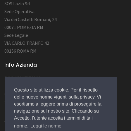
SOS Lazio Srl
Sede Operativa
Via dei Castelli Romani, 24
00071 POMEZIA RM
Sede Legale
VIA CARLO TRANFO 42
00156 ROMA RM
Info Azienda
P.IVA 15017651009
Num. REA RM 1562726
Questo sito utilizza cookie. Per il rispetto
Cap.Soc. : 50.000,00 EURO
delle nuove norme vigenti sulla privacy, Vi
Socio Unico
esortiamo a leggere prima di proseguire la
navigazione sul nostro sito. Cliccando su
Accetto, l'utente accetta i termini di tali
© 2022 Design by
EGSoft
norme.
Leggi le norme