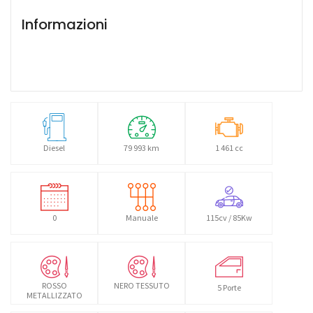
Informazioni
Diesel
79 993 km
1 461 cc
0
Manuale
115cv / 85Kw
ROSSO
NERO TESSUTO
5 Porte
METALLIZZATO