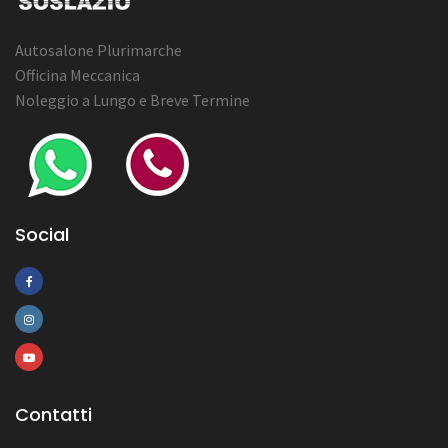
Autosalone Plurimarche
Officina Meccanica
Noleggio a Lungo e Breve Termine
Social
Contatti