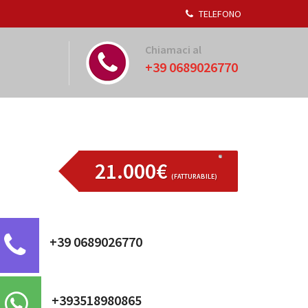
TELEFONO
Chiamaci al
+39 0689026770
21.000€
(FATTURABILE)
+39 0689026770
+393518980865