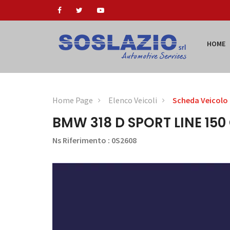
HOME
Home Page
Elenco Veicoli
Scheda Veicolo
BMW 318 D SPORT LINE 15
Ns Riferimento : 0S2608