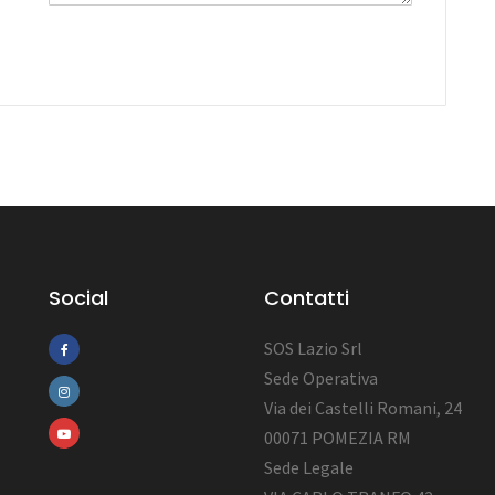
Social
Contatti
SOS Lazio Srl
Sede Operativa
Via dei Castelli Romani, 24
00071 POMEZIA RM
Sede Legale