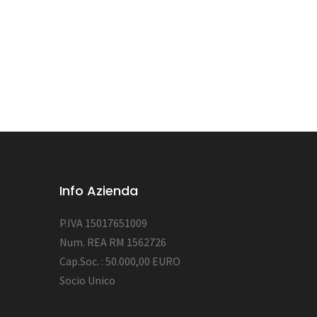
Info Azienda
P.IVA 15017651009
Num. REA RM 1562726
Cap.Soc. : 50.000,00 EURO
Socio Unico