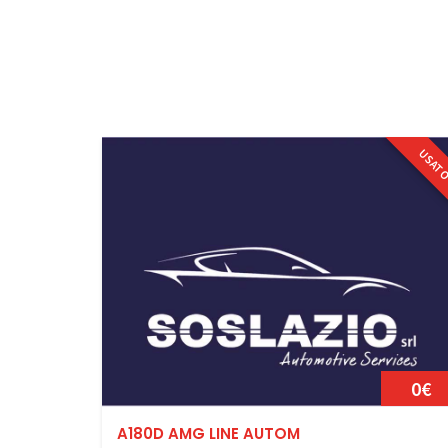
USAT
0€
A180D AMG LINE AUTOM