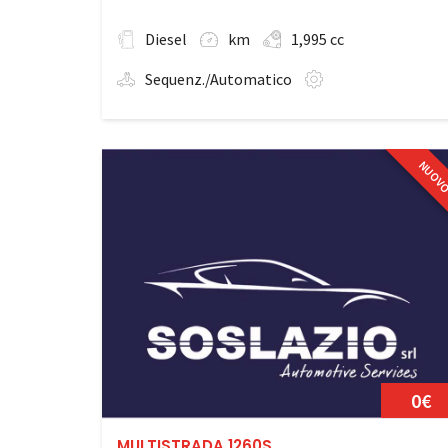
Diesel
km
1,995 cc
Sequenz./Automatico
NUOV
0€
MULTISTRADA 1260S