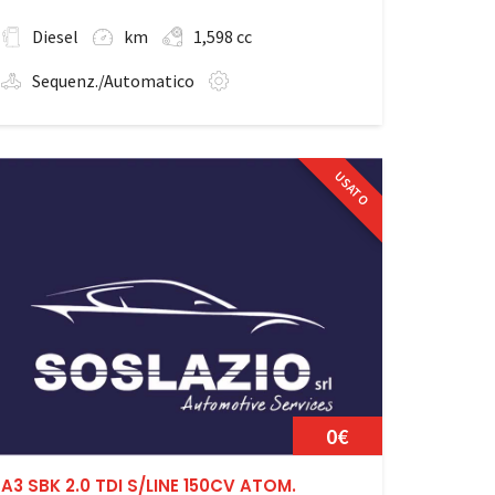
Diesel
km
1,598 cc
Sequenz./Automatico
USATO
0€
A3 SBK 2.0 TDI S/LINE 150CV ATOM.