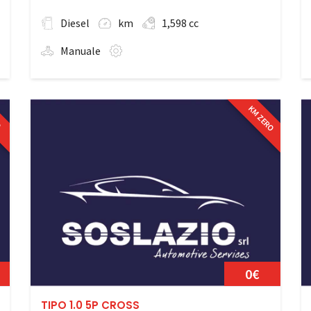
Diesel
km
1,598 cc
Manuale
KM ZERO
O
0€
TIPO 1.0 5P CROSS