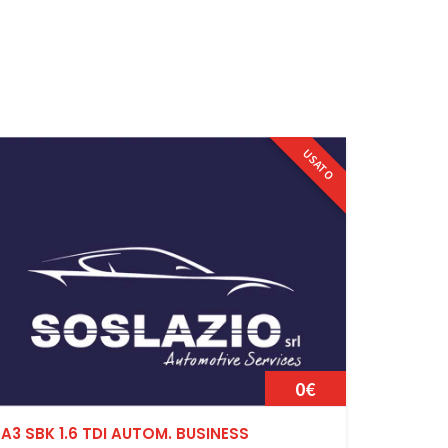
USATO
0€
A3 SBK 1.6 TDI AUTOM. BUSINESS