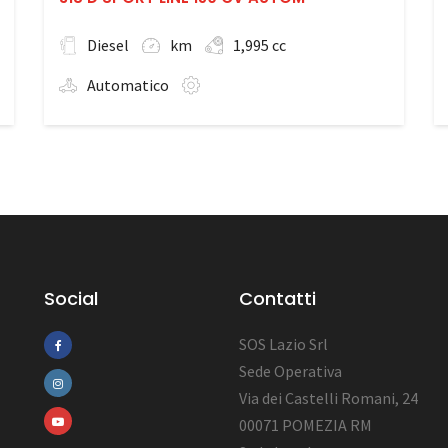
Diesel
km
1,995 cc
Automatico
Social
Contatti
SOS Lazio Srl
Sede Operativa
Via dei Castelli Romani, 24
00071 POMEZIA RM