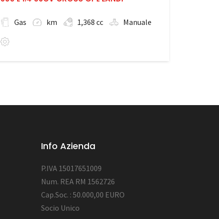
Gas
km
1,368 cc
Manuale
Info Azienda
P.IVA 15017651009
Num. REA RM 1562726
Cap.Soc. : 50.000,00 EURO
Socio Unico