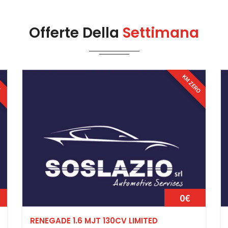
Offerte Della
Settimana
KM ZERO
O
0€
RENEGADE 1.6 MJT 130CV LIMITED