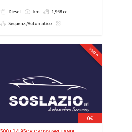
Diesel
km
1,968 cc
Sequenz./Automatico
USATO
0€
500 L 1.4 95CV CROSS GPL LANDI