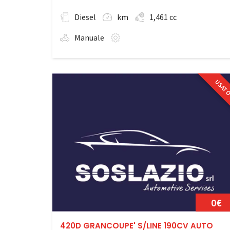
Diesel
km
1,461 cc
Manuale
USAT
0€
420D GRANCOUPE' S/LINE 190CV AUTO