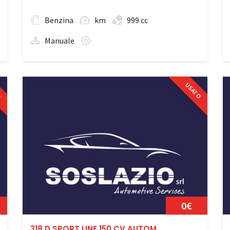
Benzina
km
999 cc
Manuale
O
USATO
0€
318 D SPORT LINE 150 CV AUTOM