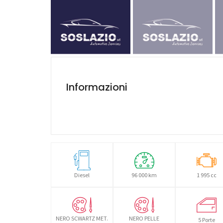
Informazioni
Diesel
96 000 km
1 995 cc
NERO SCWARTZ MET.
NERO PELLE
5 Porte