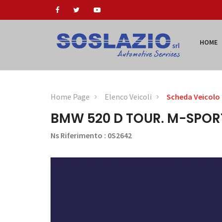
HOME
Home Page
Elenco Veicoli
Scheda Veicolo
BMW 520 D TOUR. M-SPORT
Ns Riferimento : 0S2642