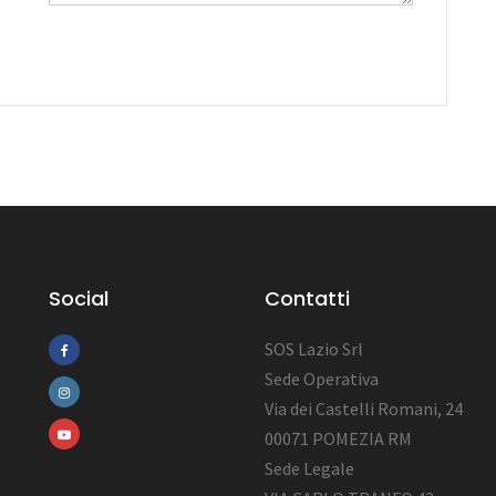
Social
Contatti
SOS Lazio Srl
Sede Operativa
Via dei Castelli Romani, 24
00071 POMEZIA RM
Sede Legale