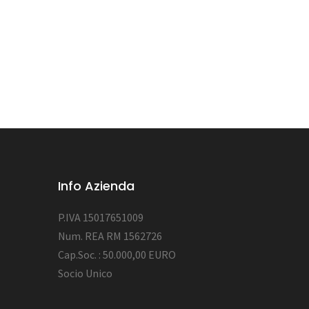
Info Azienda
P.IVA 15017651009
Num. REA RM 1562726
Cap.Soc. : 50.000,00 EURO
Socio Unico