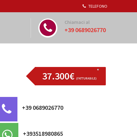
TELEFONO
Chiamaci al
+39 0689026770
37.300€
(FATTURABILE)
+39 0689026770
+393518980865