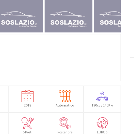
2018
Automatico
190cv / 140Kw
5 Posti
Posteriore
EURO6