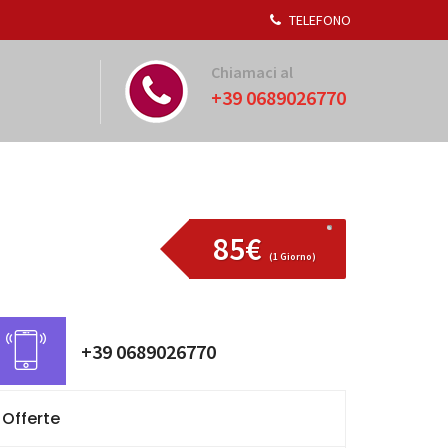
TELEFONO
Chiamaci al
+39 0689026770
85€
(1 Giorno)
+39 0689026770
Offerte